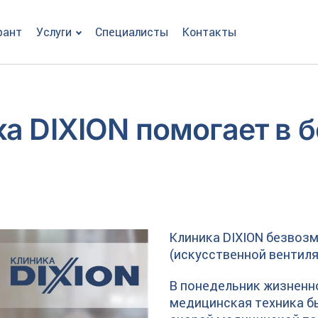
рант
Услуги
Специалисты
Контакты
а DIXION помогает в б
Клиника DIXION безвоз
(искусственной вентиля
В понедельник жизненн
медицинская техника б