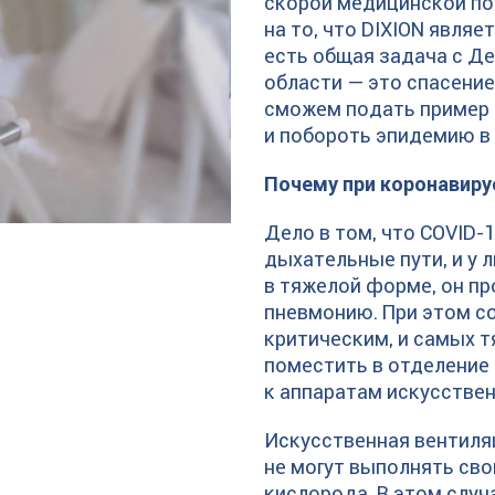
скорой медицинской по
на то, что DIXION явля
есть общая задача с Д
области — это спасение
сможем подать пример 
и побороть эпидемию в 
Почему при коронавиру
Дело в том, что COVID
дыхательные пути, и у 
в тяжелой форме, он пр
пневмонию. При этом с
критическим, и самых 
поместить в отделение
к аппаратам искусствен
Искусственная вентиляц
не могут выполнять сво
кислорода. В этом случ