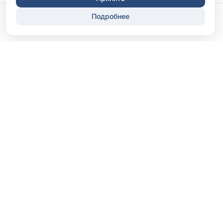
Подробнее
Записаться
Перезвонить
ООО «Клиника «Диксион-Орел»
Лицензия Л041-01142-57/00367190
ООО «Диксион-Практика Ока»
Лицензия Л041-01142-57/00551241
Страницы
Главная
Прейскурант
Направления
Специалисты