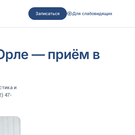
Записаться
Для слабовидящих
Орле — приём в
стика и
) 47-