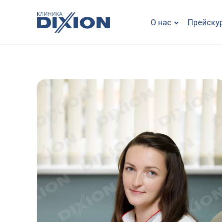
О нас
Прейску