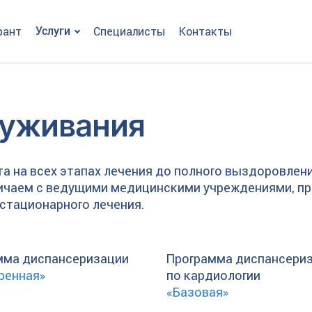
рант
Услуги
Специалисты
Контакты
уживания
 на всех этапах лечения до полного выздоровления
ичаем с ведущими медицинскими учреждениями, п
стационарного лечения.
мма диспансеризации
Программа диспансери
ренная»
по кардиологии
«Базовая»