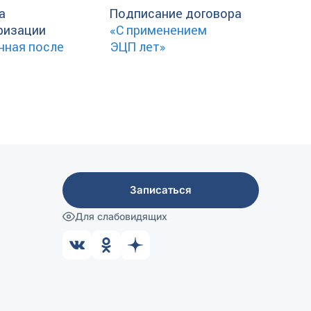
а
Подписание договора
ризации
«C применением
нная после
ЭЦП лет»
Записаться
Для слабовидящих