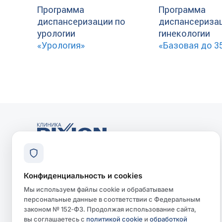
Программа
Программа
диспансеризации по
диспансериза
урологии
гинекологии
«Урология»
«Базовая до 3
ООО «Клиника «Диксион-Орел»
Лицензия Л041-01142-57/00367190
Конфиденциальность и cookies
ООО «Диксион-Практика Ока»
Мы используем файлы cookie и обрабатываем
Лицензия Л041-01142-57/00551241
персональные данные в соответствии с Федеральным
законом № 152‑ФЗ. Продолжая использование сайта,
вы соглашаетесь с
политикой cookie
и
обработкой