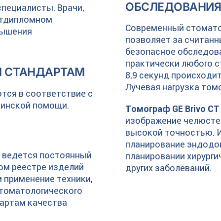
ОБСЛЕДОВАНИ
пециалисты. Врачи,
стдипломном
Современный стомат
вышения
позволяет за считанн
безопасное обследов
практически любого с
М СТАНДАРТАМ
8,9 секунд происходи
Лучевая нагрузка том
тся в соответствие с
цинской помощи.
Томограф GE Brivo CT
изображение челюстей
высокой точностью. 
планирование эндодон
 ведется постоянный
планировании хирурги
ом реестре изделий
других заболеваний.
 применение техники,
стоматологического
артам качества