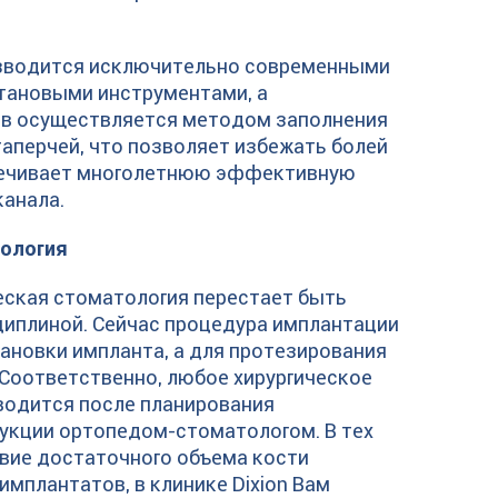
изводится исключительно современными
тановыми инструментами, а
ов осуществляется методом заполнения
таперчей, что позволяет избежать болей
спечивает многолетнюю эффективную
канала.
тология
еская стоматология перестает быть
иплиной. Сейчас процедура имплантации
ановки импланта, а для протезирования
 Соответственно, любое хирургическое
одится после планирования
укции ортопедом-стоматологом. В тех
твие достаточного объема кости
имплантатов, в клинике Dixion Вам