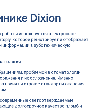
инике Dixion
а работы используется электронное
sply, которое регистрирует и отображает
чи информации в зуботехническую
матология
обращениям, проблемой в стоматологии
оражения и их осложнения. Именно
ion приняты строгие стандарты оказания
там.
 современные светоотверждаемые
ающие долгосрочное качество пломб и