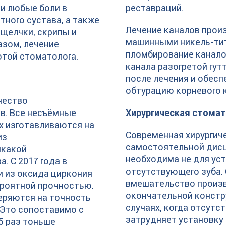
и любые боли в
реставраций.
тного сустава, а также
Лечение каналов про
щелчки, скрипы и
машинными никель-ти
азом, лечение
пломбирование канал
отой стоматолога.
канала разогретой гут
после лечения и обе
обтурацию корневого 
чество
в. Все несъёмные
Хирургическая стома
х изготавливаются на
Современная хирургич
из
самостоятельной дисц
икакой
необходима не для уст
. С 2017 года в
отсутствующего зуба.
и из оксида циркония
вмешательство произв
ероятной прочностью.
окончательной констр
еряются на точность
случаях, когда отсутс
 Это сопоставимо с
затрудняет установку 
5 раз тоньше