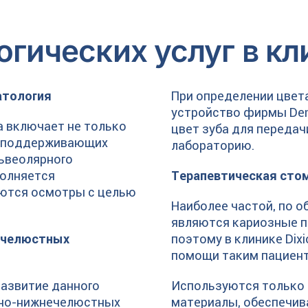
гических услуг в кл
атология
При определении цвет
устройство фирмы Dent
а включает не только
цвет зуба для переда
ем поддерживающих
лабораторию.
львеолярного
полняется
Терапевтическая сто
яются осмотры с целью
Наиболее частой, по 
являются кариозные п
нечелюстных
поэтому в клинике Dix
помощи таким пациен
развитие данного
Используются только
очно-нижнечелюстных
материалы, обеспечив