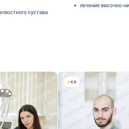
лечение височно-н
елюстного сустава
★
4.9