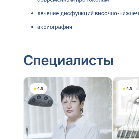
лечение дисфункций височно-нижнеч
аксиография
Специалисты
★
★
4.9
4.9