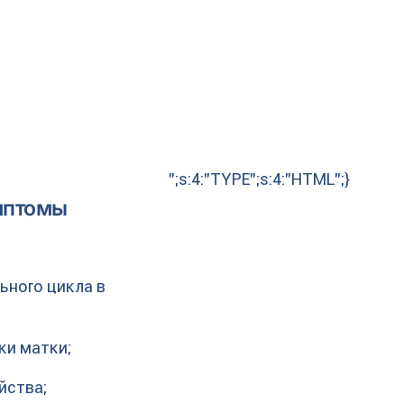
";s:4:"TYPE";s:4:"HTML";}
мптомы
ьного цикла в
ки матки;
йства;