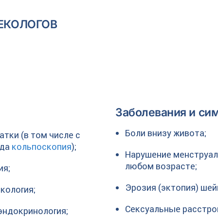
ЕКОЛОГОВ
Заболевания и си
Боли внизу живота;
тки (в том числе с
ода
кольпоскопия
);
Нарушение менструал
любом возрасте;
ия;
Эрозия (эктопия) шей
кология;
Сексуальные расстро
эндокринология;