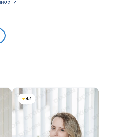
нности.
★
4.9