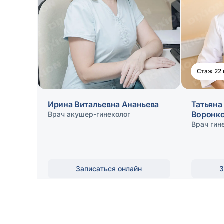
Стаж 22 
Ирина Витальевна Ананьева
Татьяна
Воронк
Врач акушер-гинеколог
Врач гин
Записаться онлайн
З