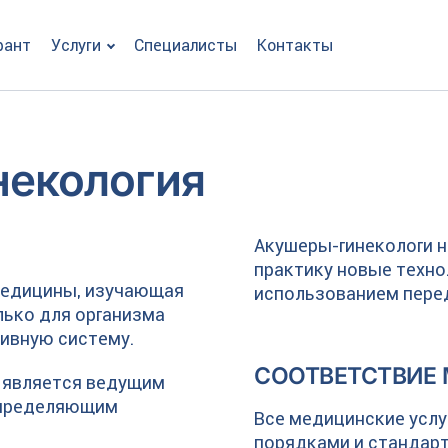
рант
Услуги
Специалисты
Контакты
некология
Акушеры-гинекологи н
практику новые техно
 медицины, изучающая
использованием перед
лько для организма
тивную систему.
СООТВЕТСТВИЕ
 является ведущим
 определяющим
Все медицинские услу
порядками и стандар