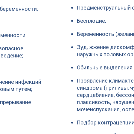
Предменструальный 
 беременности;
Бесплодие;
Беременность (желанн
еменности;
Зуд, жжение дискомф
зопасное
наружных половых ор
ведение;
Обильные выделения 
Проявление климакте
ечение инфекций
синдрома (приливы, ч
овым путем;
сердцебиение, бессон
 прерывание
плаксивость, наруше
мочеиспускания, осте
Подбор контрацепции