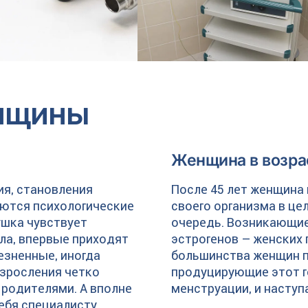
енщины
Женщина в возрас
я, становления
После 45 лет женщина
ются психологические
своего организма в це
шка чувствует
очередь. Возникающие
ела, впервые приходят
эстрогенов – женских 
езненные, иногда
большинства женщин п
взросления четко
продуцирующие этот г
 родителями. А вполне
менструации, и наступ
ебя специалисту,