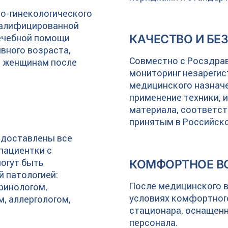
о-гинекологического
валифицированной
ечебной помощи
КАЧЕСТВО И БЕ
вного возраста,
Совместно с Росздра
и женщинам после
мониторинг незарегис
медицинского назначе
применение техники, 
материала, соответст
принятым в Российск
редоставлены все
пациентки с
огут быть
КОМФОРТНОЕ В
 патологией:
После медицинского 
ринологом,
условиях комфортного
, аллергологом,
стационара, оснащен
персонала.