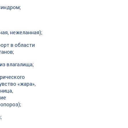
синдром;
ая, нежеланная);
орт в области
ганов;
из влагалища;
рического
увство «жара»,
ница,
ние
опороз);
;