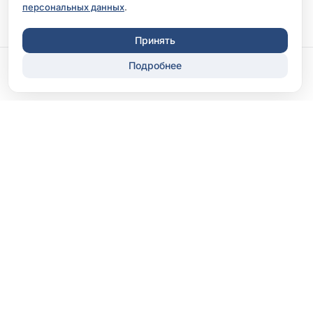
персональных данных
.
Принять
Подробнее
Записаться
Перезвонить
ООО «Клиника «Диксион-Орел»
Лицензия Л041-01142-57/00367190
ООО «Диксион-Практика Ока»
Лицензия Л041-01142-57/00551241
Страницы
Главная